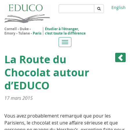
Aller
English
au
contenu
Rechercher
principal
Cornell
•
Duke
•
Étudier à l'étranger,
Emory
•
Tulane
•
Paris
c'est toute la différence
Toggle
navigation
La Route du
Chocolat autour
d’EDUCO
17 mars 2015
Vous avez probablement remarqué que pour les
Parisiens, le chocolat est une affaire sérieuse et que
personne ne mange du Hershey’s, exception faite pour