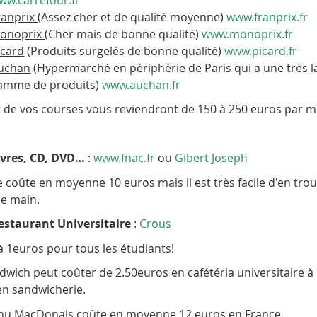
ranprix
(Assez cher et de qualité moyenne)
www.franprix.fr
onoprix
(Cher mais de bonne qualité)
www.monoprix.fr
icard
(Produits surgelés de bonne qualité)
www.picard.fr
uchan
(Hypermarché en périphérie de Paris qui a une très l
amme de produits)
www.auchan.fr
t de vos courses vous reviendront de 150 à 250 euros par m
ivres, CD, DVD…
:
www.fnac.fr
ou
Gibert Joseph
e coûte en moyenne 10 euros mais il est très facile d'en tro
e main.
estaurant Universitaire
:
Crous
à 1euros pour tous les étudiants!
wich peut coûter de 2.50euros en cafétéria universitaire à
en sandwicherie.
u MacDonals coûte en moyenne 12 euros en France.