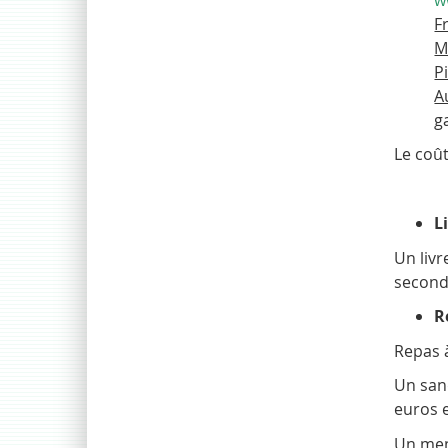
F
M
P
A
g
Le coû
L
Un livr
second
R
Repas 
Un sand
euros 
Un men