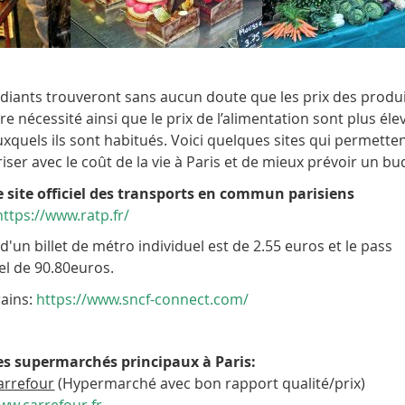
udiants trouveront sans aucun doute que les prix des produ
e nécessité ainsi que le prix de l’alimentation sont plus él
xquels ils sont habitués. Voici quelques sites qui permette
riser avec le coût de la vie à Paris et de mieux prévoir un bu
e site officiel des transports en commun parisiens
ttps://www.ratp.fr/
 d'un billet de métro individuel est de 2.55 euros et le pass
l de 90.80euros.
rains:
https://www.sncf-connect.com/
es supermarchés principaux à Paris:
arrefour
(Hypermarché avec bon rapport qualité/prix)
ww.carrefour.fr