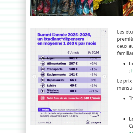
Les ét
premièr
ceux au
familia
L
:
h
Le prix
mensue
T
L
C
w