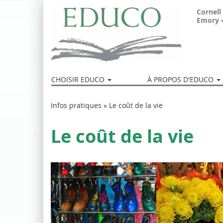
Aller
Cornell
au
Emory
contenu
principal
CHOISIR EDUCO
À PROPOS D'EDUCO
Vous
Infos pratiques
»
Le coût de la vie
êtes
Le coût de la vie
ici