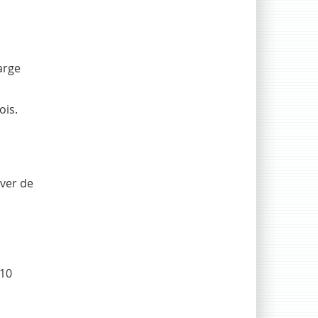
arge
ois.
uver de
 10