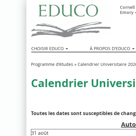
Aller
Cornell
au
Emory
contenu
principal
CHOISIR EDUCO
À PROPOS D'EDUCO
Vous
Programme d'études
»
Calendrier Universitaire 20
êtes
Calendrier Universi
ici
Toutes les dates sont susceptibles de chang
Auto
31 août