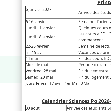
Print
6 janvier 2027
Arrivée d
6-16 janvier
Semaine d'orien
Lundi 11 janvier
Quelques cours d
Les cours à EDUCO
Lundi 18 janvier
commencen
22-26 février
Semaine de lectu
3 - 19 avril
Vacances de print
14 mai
Fin des cours E
Mois de mai
Période d'examen
Vendredi 28 mai
Fin du semestre.
Samedi 29 mai
Fin du logement
Jours fériés : 17 avril, 1er Mai, 8 Mai
Calendrier Sciences Po 2026-
30 août
Arrivée de